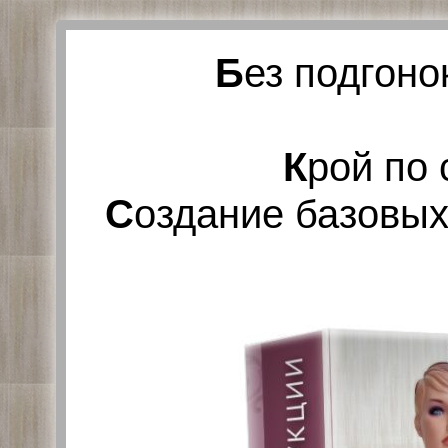
Б
ез подгоно
К
рой по
С
оздание базовых