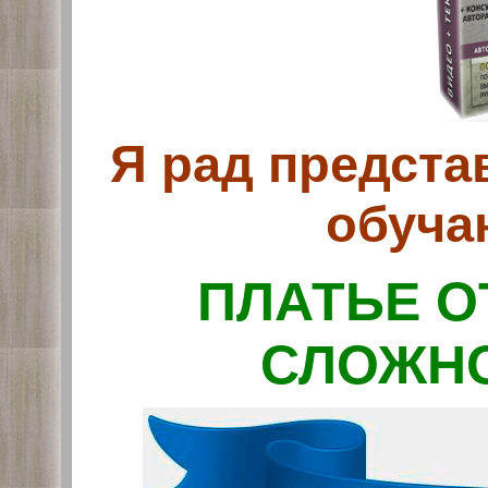
Я рад предста
обуч
ПЛАТЬЕ О
СЛОЖНО