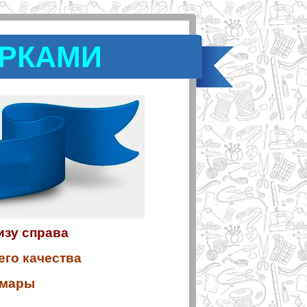
ОРКАМИ
низу справа
его качества
амары