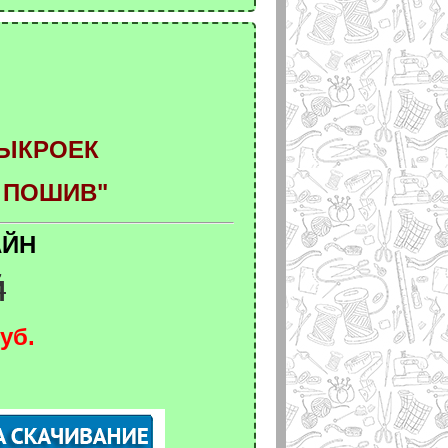
ВЫКРОЕК
 ПОШИВ"
АЙН
Й
уб.