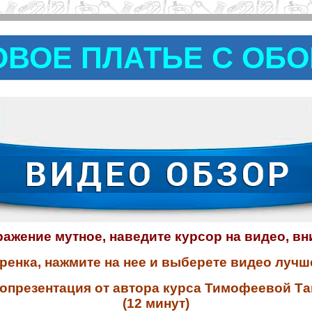
ВОЕ ПЛАТЬЕ С ОБ
ажение мутное, наведите курсор на видео, в
ренка, нажмите на нее и выберете видео лучш
опрезентация от автора курса Тимофеевой Т
(12 минут)