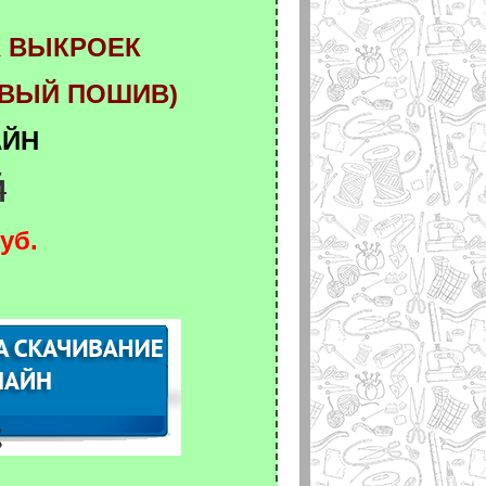
Х ВЫКРОЕК
ОВЫЙ ПОШИВ)
АЙН
Й
уб.