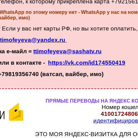
телефон, к которому прикреплена карта +792156
(WhatsApp по этому номеру нет - WhatsApp у нас на номе
вайбер, имо)
* Если у вас нет карты РФ, но вы хотите оплатить
ttimofeyeva@yandex.ru
на е-майл =
ttimofeyeva@sashatv.ru
или в контакте -
https://vk.com/id174550419
+79819356740 (ватсап, вайбер, имо)
ПРЯМЫЕ ПЕРЕВОДЫ НА ЯНДЕКС КОШ
Номер кошел
41001724806
идентифициро
ЭТО МОЯ ЯНДЕКС-ВИЗИТКА ДЛЯ 