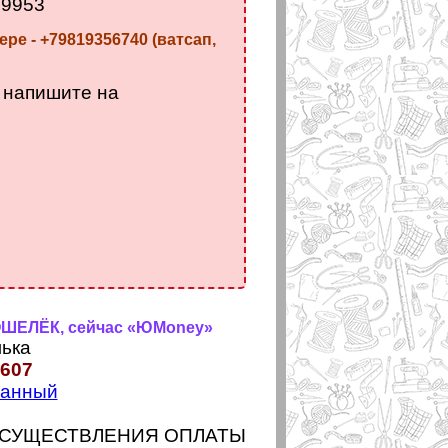
19953
ре - +79819356740 (ватсап,
, напишите на
ЕЛЁК, сейчас «ЮМоney»
ька
607
ванный
ОСУЩЕСТВЛЕНИЯ ОПЛАТЫ