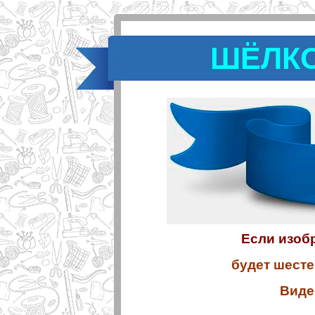
ШЁЛКО
Если изобр
будет шесте
Виде